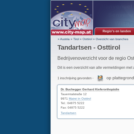
Regio's en landen
» Austria
»
Tirol
»
Osttirol
»
Overzicht van branches
Tandartsen - Osttirol
Bedrijvenoverzicht voor de regio Ostt
Dit is een overzicht van alle vermeldingen met
op plattegrond
1 inschrijving gevonden -
Dr. Buchegger Gerhard Kieferorthopädie
Tauerntalstraße 12
9971
Matrei in Osttirol
Tel.: 04875 5222
Fax: 04875 5222
Tandartsen