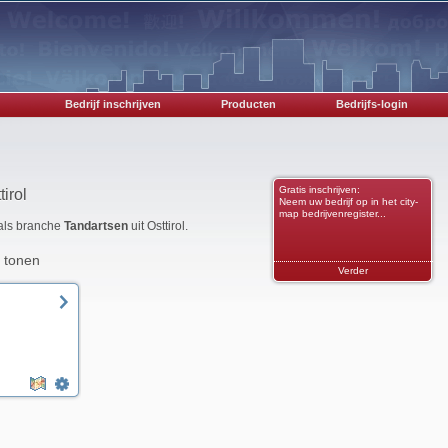
Bedrijf inschrijven
Producten
Bedrijfs-login
Gratis inschrijven:
irol
Neem uw bedrijf op in het city-
map bedrijvenregister...
 als branche
Tandartsen
uit Osttirol.
 tonen
Verder