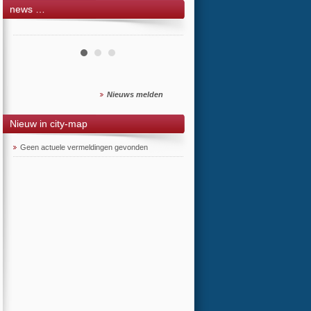
news …
Nieuws melden
Nieuw in city-map
Geen actuele vermeldingen gevonden