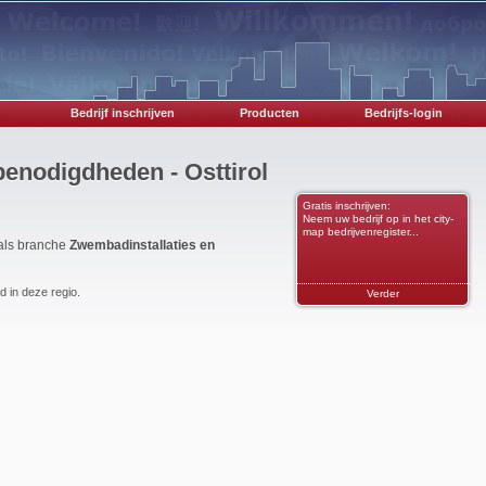
Bedrijf inschrijven
Producten
Bedrijfs-login
benodigdheden - Osttirol
Gratis inschrijven:
Neem uw bedrijf op in het city-
map bedrijvenregister...
 als branche
Zwembadinstallaties en
 in deze regio.
Verder