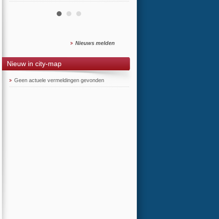
Nieuws melden
Nieuw in city-map
Geen actuele vermeldingen gevonden