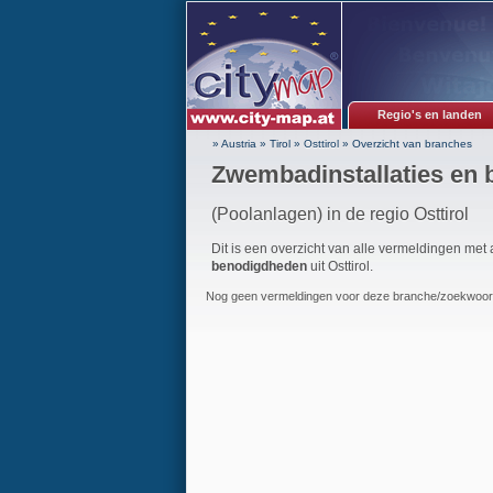
Regio's en landen
» Austria
»
Tirol
»
Osttirol
»
Overzicht van branches
Zwembadinstallaties en 
(Poolanlagen) in de regio Osttirol
Dit is een overzicht van alle vermeldingen met
benodigdheden
uit Osttirol.
Nog geen vermeldingen voor deze branche/zoekwoord