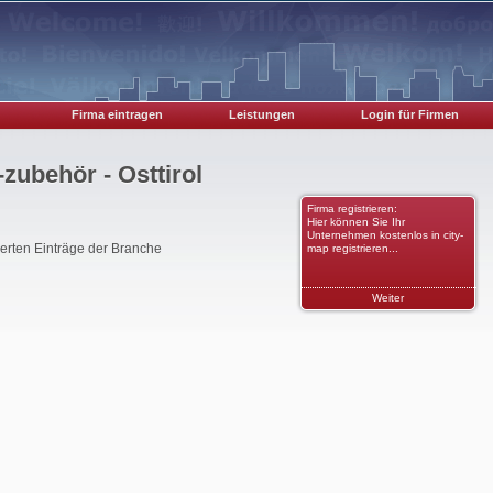
Firma eintragen
Leistungen
Login für Firmen
ubehör - Osttirol
Firma registrieren:
Hier können Sie Ihr
Unternehmen kostenlos in city-
rierten Einträge der Branche
map registrieren...
Weiter