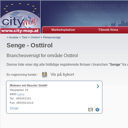
Markedspladser
Tilmeld firma
» Austria
»
Tirol
»
Osttirol
»
Firmaoversigt
Senge - Osttirol
Brancheoversigt for område Osttirol
Denne liste viser dig alle hidtidige registrerede firmaer i branchen "
Senge
" fra
Vis på bykort
En registrering fundet -
Wohnen mit Hassler GmbH
Hauptplatz 15
9900
Lienz
Tel.: 485262161
Fax: 4852621614
Senge