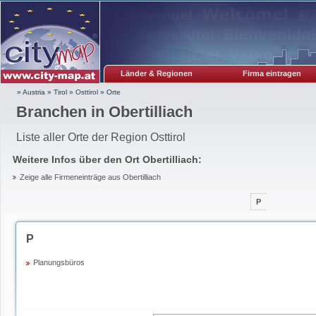
Länder & Regionen
Firma eintragen
» Austria
»
Tirol
»
Osttirol
»
Orte
Branchen in Obertilliach
Liste aller Orte der Region Osttirol
Weitere Infos über den Ort
Obertilliach
:
Zeige alle Firmeneinträge aus Obertilliach
P
P
Planungsbüros