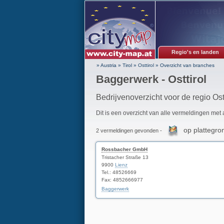
Regio's en landen
» Austria
»
Tirol
»
Osttirol
»
Overzicht van branches
Baggerwerk - Osttirol
Bedrijvenoverzicht voor de regio Ostt
Dit is een overzicht van alle vermeldingen met
op plattegro
2 vermeldingen gevonden -
Rossbacher GmbH
Tristacher Straße 13
9900
Lienz
Tel.: 48526669
Fax: 4852666977
Baggerwerk