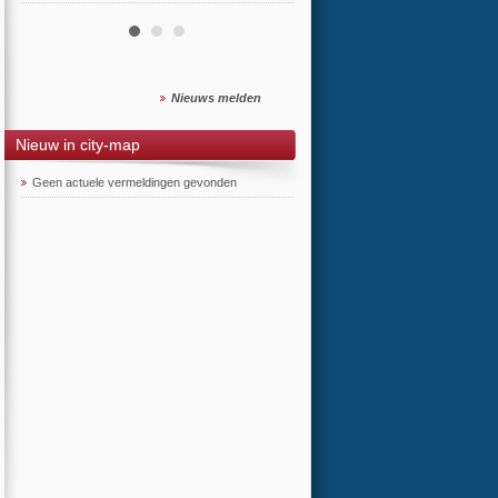
Nieuws melden
Nieuw in city-map
Geen actuele vermeldingen gevonden