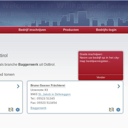
Bedrijf inschrijven
Producten
Bedrijfs-login
Gratis inschrijven:
irol
Neem uw bedrijf op in het city-
map bedrijvenregister...
 als branche
Baggerwerk
uit Osttirol.
nd tonen
Verder
Bruno Gasser Frächterei
Unterrotte 83
9963
St. Jakob in Defereggen
Tel.: 05523 51345
Fax: 05523 513454
Baggerwerk