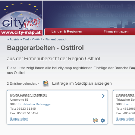
Länder & Regionen
Firma eintragen
» Austria
»
Tirol
»
Osttirol
»
Firmenübersicht
Baggerarbeiten - Osttirol
aus der Firmenübersicht der Region Osttirol
Diese Liste zeigt Ihnen alle bei city-map registrierten Einträge der Branche
Ba
aus Osttirol.
Einträge im Stadtplan anzeigen
2 Einträge gefunden. -
Bruno Gasser Frächterei
Rossbacher
Unterrotte 83
Tristacher St
9963
St. Jakob in Defereggen
9900
Lienz
Tel.: 05523 51345
Tel.: 485266
Fax: 05523 513454
Fax: 485266
Baggerarbeit
Baggerarbeit