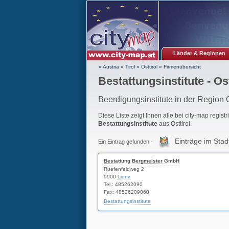
Länder & Regionen
» Austria
»
Tirol
»
Osttirol
»
Firmenübersicht
Bestattungsinstitute - Ost
Beerdigungsinstitute in der Region O
Diese Liste zeigt Ihnen alle bei city-map regist
Bestattungsinstitute
aus Osttirol.
Einträge im Stad
Ein Eintrag gefunden -
Bestattung Bergmeister GmbH
Ruefenfeldweg 2
9900
Lienz
Tel.: 485262090
Fax: 48526209060
Bestattungsinstitute