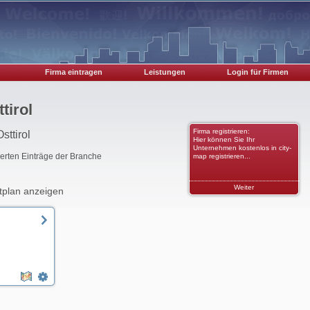
Firma eintragen
Leistungen
Login für Firmen
tirol
Firma registrieren:
sttirol
Hier können Sie Ihr
Unternehmen kostenlos in city-
rierten Einträge der Branche
map registrieren...
Weiter
tplan anzeigen