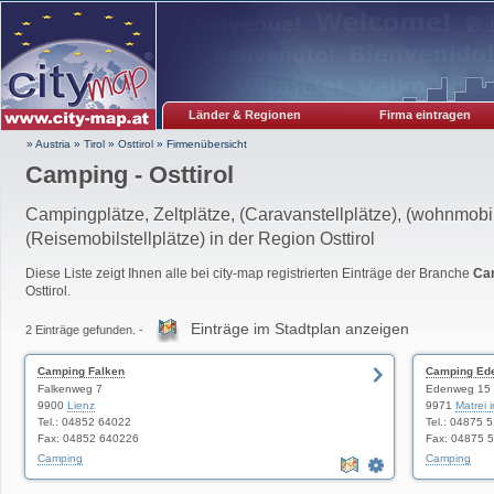
Länder & Regionen
Firma eintragen
» Austria
»
Tirol
»
Osttirol
»
Firmenübersicht
Camping - Osttirol
Campingplätze, Zeltplätze, (Caravanstellplätze), (wohnmobil
(Reisemobilstellplätze) in der Region Osttirol
Diese Liste zeigt Ihnen alle bei city-map registrierten Einträge der Branche
Ca
Osttirol.
Einträge im Stadtplan anzeigen
2 Einträge gefunden. -
Camping Falken
Camping Ed
Falkenweg 7
Edenweg 15
9900
Lienz
9971
Matrei i
Tel.: 04852 64022
Tel.: 04875 
Fax: 04852 640226
Fax: 04875 
Camping
Camping