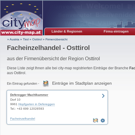
Länder & Regionen
Firma eintragen
» Austria
»
Tirol
»
Osttirol
»
Firmenübersicht
Facheinzelhandel - Osttirol
aus der Firmenübersicht der Region Osttirol
Diese Liste zeigt Ihnen alle bei city-map registrierten Einträge der Branche
Fac
aus Osttirol.
Einträge im Stadtplan anzeigen
Ein Eintrag gefunden -
Deferegger Machlkammer
Dorf 10
9961
Hopfgarten in Defereggen
Tel.: +43 699 12026593
Facheinzelhandel