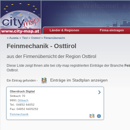
Länder & Regionen
Firma eintragen
» Austria
»
Tirol
»
Osttirol
»
Firmenübersicht
Feinmechanik - Osttirol
aus der Firmenübersicht der Region Osttirol
Diese Liste zeigt Ihnen alle bei city-map registrierten Einträge der Branche
Fe
Osttirol.
Einträge im Stadtplan anzeigen
Ein Eintrag gefunden -
Oberdruck Digital
Stribach 70
9991
Dölsach
Tel.: 04852 64052
Fax: 04852 6405252
Feinmechanik