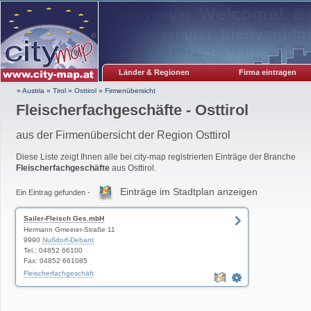
Länder & Regionen
Firma eintragen
» Austria
»
Tirol
»
Osttirol
»
Firmenübersicht
Fleischerfachgeschäfte - Osttirol
aus der Firmenübersicht der Region Osttirol
Diese Liste zeigt Ihnen alle bei city-map registrierten Einträge der Branche
Fleischerfachgeschäfte
aus Osttirol.
Einträge im Stadtplan anzeigen
Ein Eintrag gefunden -
Sailer-Fleisch Ges.mbH
Hermann Gmeiner-Straße 11
9990
Nußdorf-Debant
Tel.: 04852 66100
Fax: 04852 661085
Fleischerfachgeschäft