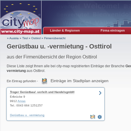
Länder & Regionen
Firma eintragen
» Austria
»
Tirol
»
Osttirol
»
Firmenübersicht
Gerüstbau u. -vermietung - Osttirol
aus der Firmenübersicht der Region Osttirol
Diese Liste zeigt Ihnen alle bei city-map registrierten Einträge der Branche
Ger
vermietung
aus Osttirol.
Einträge im Stadtplan anzeigen
Ein Eintrag gefunden -
Troger Gerüstbau/ -verleih und HandelsgmbH
Erlbrücke 9
9912
Anras
Tel.: 0043 664 1251257
Gerüstbau u. -vermietung