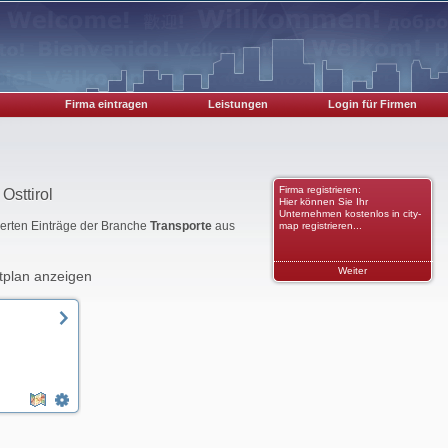
Firma eintragen
Leistungen
Login für Firmen
Firma registrieren:
Osttirol
Hier können Sie Ihr
Unternehmen kostenlos in city-
rierten Einträge der Branche
Transporte
aus
map registrieren...
Weiter
tplan anzeigen