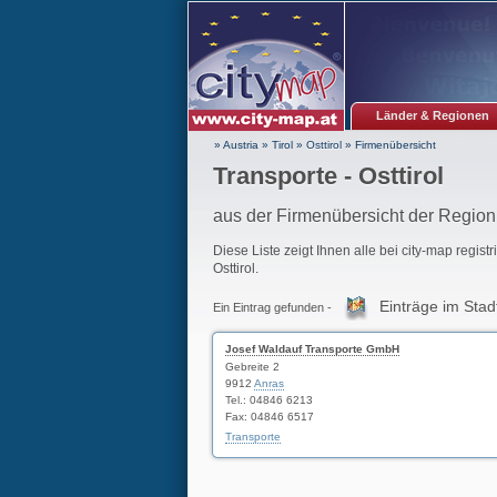
Länder & Regionen
» Austria
»
Tirol
»
Osttirol
»
Firmenübersicht
Transporte - Osttirol
aus der Firmenübersicht der Region 
Diese Liste zeigt Ihnen alle bei city-map regist
Osttirol.
Einträge im Stad
Ein Eintrag gefunden -
Josef Waldauf Transporte GmbH
Gebreite 2
9912
Anras
Tel.: 04846 6213
Fax: 04846 6517
Transporte