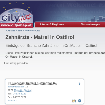
Länder & Regionen
Firma eintragen
» Austria
»
Tirol
»
Osttirol
»
Orte
Zahnärzte - Matrei in Osttirol
Einträge der Branche Zahnärzte im Ort Matrei in Osttirol
Diese Liste zeigt Ihnen alle bei city-map registrierten Einträge der Branche
Zah
Ort
Matrei in Osttirol
.
Ein Eintrag gefunden
Dr. Buchegger Gerhard Kieferorthop�...
Tauerntalstraße
12
9971
Matrei in Osttirol
Tel.:
04875 5222
Fax: 04875 5222
Zahnarzt