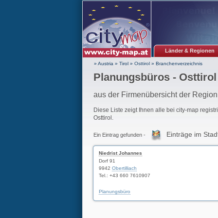
Länder & Regionen
» Austria
»
Tirol
»
Osttirol
»
Branchenverzeichnis
Planungsbüros - Osttirol
aus der Firmenübersicht der Region 
Diese Liste zeigt Ihnen alle bei city-map regist
Osttirol.
Einträge im Stad
Ein Eintrag gefunden -
Niedrist Johannes
Dorf 91
9942
Obertilliach
Tel.: +43 660 7610907
Planungsbüro