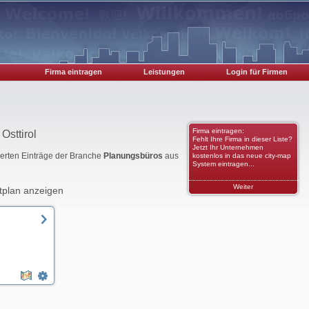
Firma eintragen
Leistungen
Login für Firmen
Firma eintragen:
Osttirol
Fehlt Ihre Firma in dieser Liste?
Jetzt Ihr Unternehmen
rierten Einträge der Branche
Planungsbüros
aus
kostenlos in das neue city-map
System eintragen...
Weiter
tplan anzeigen