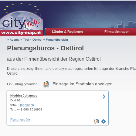
Länder & Regionen
Firma eintragen
» Austria
»
Tirol
»
Osttirol
»
Firmenübersicht
Planungsbüros - Osttirol
aus der Firmenübersicht der Region Osttirol
Diese Liste zeigt Ihnen alle bei city-map registrierten Einträge der Branche
Pl
Osttirol.
Einträge im Stadtplan anzeigen
Ein Eintrag gefunden -
Niedrist Johannes
Dorf 91
9942
Obertilliach
Tel.: +43 660 7610907
Planungsbüro