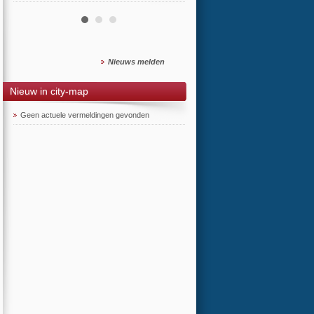
Nieuws melden
Nieuw in city-map
Geen actuele vermeldingen gevonden