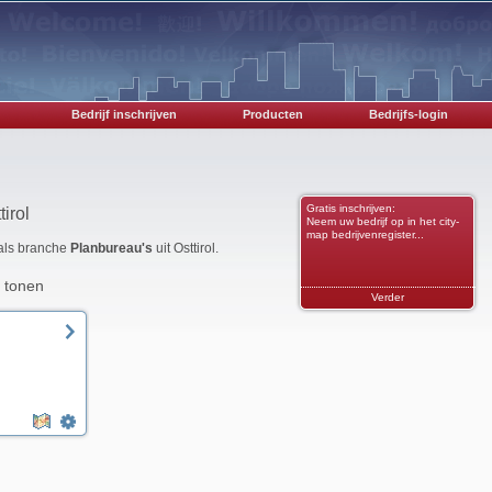
Bedrijf inschrijven
Producten
Bedrijfs-login
Gratis inschrijven:
irol
Neem uw bedrijf op in het city-
map bedrijvenregister...
 als branche
Planbureau's
uit Osttirol.
 tonen
Verder