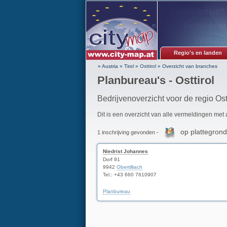
Regio's en landen
» Austria
»
Tirol
»
Osttirol
»
Overzicht van branches
Planbureau's - Osttirol
Bedrijvenoverzicht voor de regio Ostt
Dit is een overzicht van alle vermeldingen met
op plattegrond
1 inschrijving gevonden -
Niedrist Johannes
Dorf 91
9942
Obertilliach
Tel.: +43 660 7610907
Planbureau