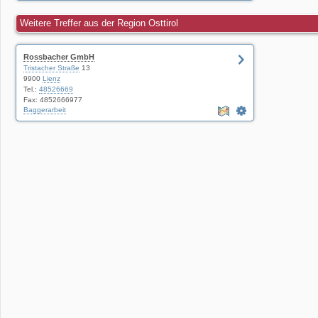
Weitere Treffer aus der Region Osttirol
Rossbacher GmbH
Tristacher Straße
13
9900
Lienz
Tel.:
48526669
Fax: 4852666977
Baggerarbeit