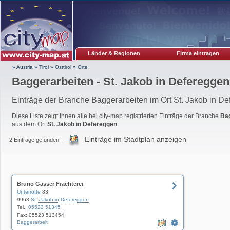
Länder & Regionen
Firma eintragen
» Austria
»
Tirol
»
Osttirol
»
Orte
Baggerarbeiten - St. Jakob in Defereggen
Einträge der Branche Baggerarbeiten im Ort St. Jakob in D
Diese Liste zeigt Ihnen alle bei city-map registrierten Einträge der Branche
Ba
aus dem Ort
St. Jakob in Defereggen
.
Einträge im Stadtplan anzeigen
2 Einträge gefunden -
Bruno Gasser Frächterei
Unterrotte
83
9963
St. Jakob in Defereggen
Tel.:
05523 51345
Fax: 05523 513454
Baggerarbeit